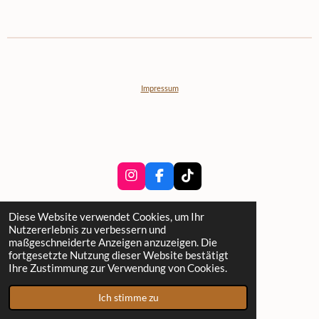
Impressum
I
F
T
n
a
i
s
c
k
Diese Website verwendet Cookies, um Ihr
t
e
T
Nutzererlebnis zu verbessern und
a
b
o
Annik Schlatter
maßgeschneiderte Anzeigen anzuzeigen. Die
g
o
k
fortgesetzte Nutzung dieser Website bestätigt
Sonnenfeldstrasse 2, 8702 Zollikon
r
o
Ihre Zustimmung zur Verwendung von Cookies.
a
k
annik.schlatter@nat-uhr.ch
m
Ich stimme zu
Mit Unterstützung von
Webador