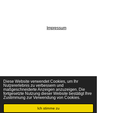
Impressum
I
F
T
n
a
i
s
c
k
Diese Website verwendet Cookies, um Ihr
t
e
T
Nutzererlebnis zu verbessern und
a
b
o
maßgeschneiderte Anzeigen anzuzeigen. Die
g
o
k
Annik Schlatter
fortgesetzte Nutzung dieser Website bestätigt Ihre
Zustimmung zur Verwendung von Cookies.
Sonnenfeldstrasse 2, 8702 Zollikon
r
o
annik.schlatter@nat-uhr.ch
a
k
m
Ich stimme zu